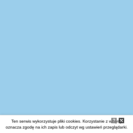
Ten serwis wykorzystuje pliki cookies. Korzystanie z witryny
oznacza zgodę na ich zapis lub odczyt wg ustawień przeglądarki.