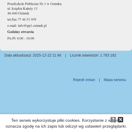
Przedszkole Publiczne Nr 1 w Ozimku
ul. księdza Kałuży 13
46-040 Ozimek
tel./fax 77 46 51 959
e-mail:
info@pp1.ozimek.pl
Godziny otwarcia
Pn-Pt: 6:00 - 16:00
Data aktualizacji: 2025-12-22 11:46
|
Licznik odwiedzin: 1 783 182
Rejestr zmian
|
Mapa serwisu
Ten serwis wykorzystuje pliki cookies. Korzystanie z witryny
oznacza zgodę na ich zapis lub odczyt wg ustawień przeglądarki.