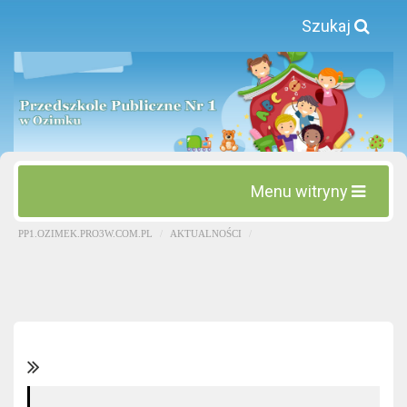
Szukaj
Menu witryny
PP1.OZIMEK.PRO3W.COM.PL
AKTUALNOŚCI