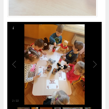
3
/
22