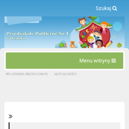
Szukaj
Menu witryny
PP1.OZIMEK.PRO3W.COM.PL
AKTUALNOŚCI