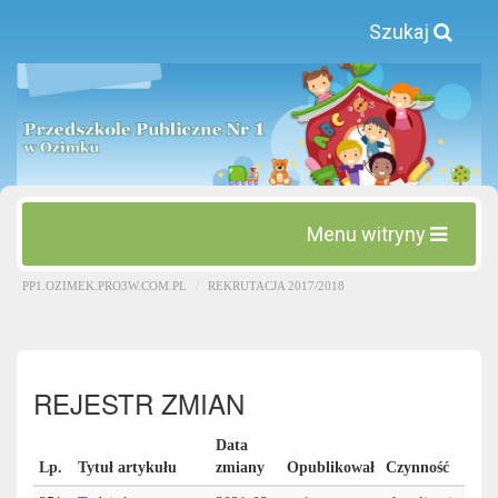
Szukaj
Menu witryny
PP1.OZIMEK.PRO3W.COM.PL
REKRUTACJA 2017/2018
REJESTR ZMIAN
Data
Lp.
Tytuł artykułu
zmiany
Opublikował
Czynność