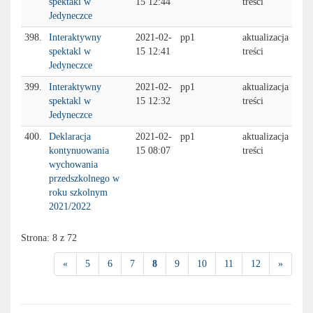
spektakl w
15 12:44
treści
Jedyneczce
398.
Interaktywny
2021-02-
pp1
aktualizacja
spektakl w
15 12:41
treści
Jedyneczce
399.
Interaktywny
2021-02-
pp1
aktualizacja
spektakl w
15 12:32
treści
Jedyneczce
400.
Deklaracja
2021-02-
pp1
aktualizacja
kontynuowania
15 08:07
treści
wychowania
przedszkolnego w
roku szkolnym
2021/2022
Strona: 8 z 72
«
5
6
7
8
9
10
11
12
»