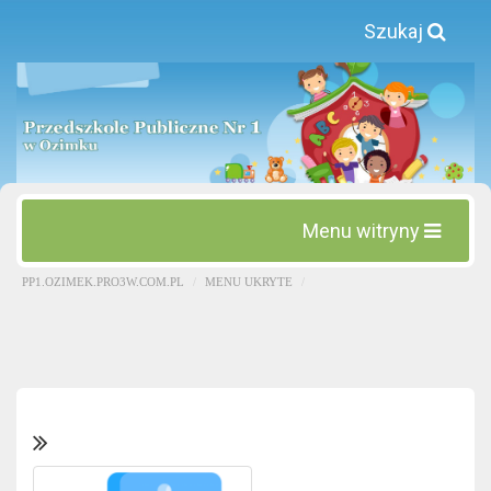
Szukaj
Menu witryny
PP1.OZIMEK.PRO3W.COM.PL
MENU UKRYTE