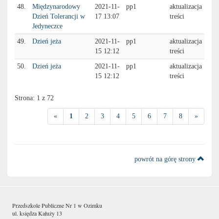
48.
Międzynarodowy
2021-11-
pp1
aktualizacja
Dzień Tolerancji w
17 13:07
treści
Jedyneczce
49.
Dzień jeża
2021-11-
pp1
aktualizacja
15 12:12
treści
50.
Dzień jeża
2021-11-
pp1
aktualizacja
15 12:12
treści
Strona: 1 z 72
«
1
2
3
4
5
6
7
8
»
powrót na górę strony
Przedszkole Publiczne Nr 1 w Ozimku
ul. księdza Kałuży 13