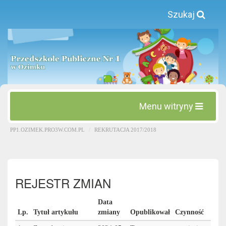
Szukaj
Menu witryny
PP1.OZIMEK.PRO3W.COM.PL
REKRUTACJA 2017/2018
REJESTR ZMIAN
Data
Lp.
Tytuł artykułu
zmiany
Opublikował
Czynność