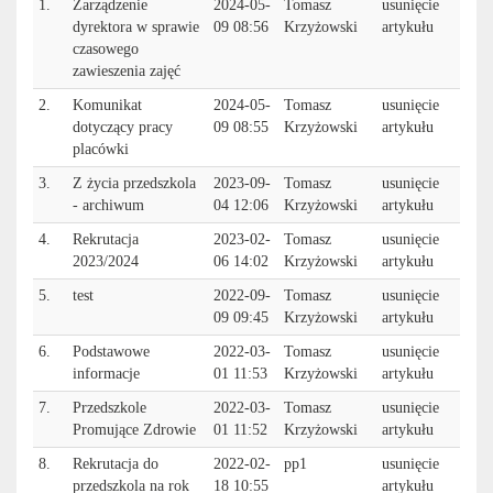
1.
Zarządzenie
2024-05-
Tomasz
usunięcie
dyrektora w sprawie
09 08:56
Krzyżowski
artykułu
czasowego
zawieszenia zajęć
2.
Komunikat
2024-05-
Tomasz
usunięcie
dotyczący pracy
09 08:55
Krzyżowski
artykułu
placówki
3.
Z życia przedszkola
2023-09-
Tomasz
usunięcie
- archiwum
04 12:06
Krzyżowski
artykułu
4.
Rekrutacja
2023-02-
Tomasz
usunięcie
2023/2024
06 14:02
Krzyżowski
artykułu
5.
test
2022-09-
Tomasz
usunięcie
09 09:45
Krzyżowski
artykułu
6.
Podstawowe
2022-03-
Tomasz
usunięcie
informacje
01 11:53
Krzyżowski
artykułu
7.
Przedszkole
2022-03-
Tomasz
usunięcie
Promujące Zdrowie
01 11:52
Krzyżowski
artykułu
8.
Rekrutacja do
2022-02-
pp1
usunięcie
przedszkola na rok
18 10:55
artykułu